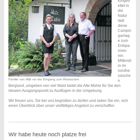
Eingeb
ettet in
die
Natur
lädt
diese
Campin
ganlag
e zum
Entspa
nnen
ein.
Mittendr
in im
nordhe
ssische
Familie van Wijk vor der Eingang zum Restaurant
n
Bergland, umgeben von viel Wald bietet die Alte Mühle für Sie den
idealen Ausgangspunkt zu Ausflügen in die Umgebung.
Wir freuen uns, Sie bei uns begrüßen zu dürfen und laden Sie ein, sich
einen Überblick über unser vielfältiges Angebot zu verschaffen.
Wir habe heute noch platze frei