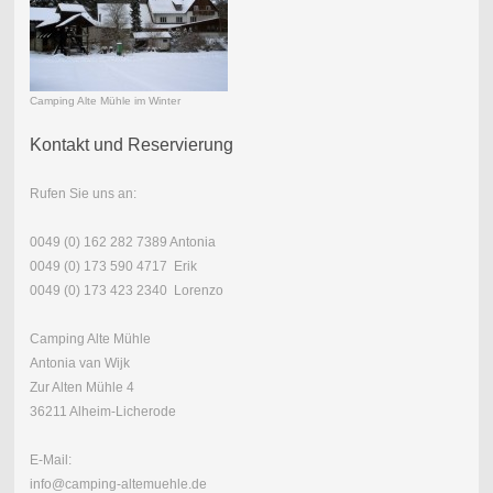
Camping Alte Mühle im Winter
Kontakt und Reservierung
Rufen Sie uns an:
0049 (0) 162 282 7389 Antonia
0049 (0) 173 590 4717 Erik
0049 (0) 173 423 2340 Lorenzo
Camping Alte Mühle
Antonia van Wijk
Zur Alten Mühle 4
36211 Alheim-Licherode
E-Mail:
info@camping-altemuehle.de