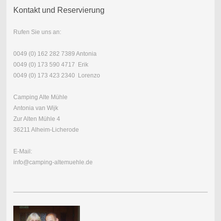
Kontakt und Reservierung
Rufen Sie uns an:
0049 (0) 162 282 7389 Antonia
0049 (0) 173 590 4717 Erik
0049 (0) 173 423 2340 Lorenzo
Camping Alte Mühle
Antonia van Wijk
Zur Alten Mühle 4
36211 Alheim-Licherode
E-Mail:
info@camping-altemuehle.de