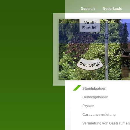
Deutsch
Nederlands
Standplaatsen
Benodigdheden
Prysen
Caravanvermietung
Vermietung von Gasträumen