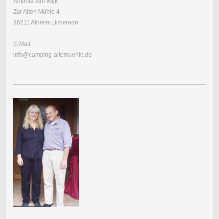
Antonia van Wijk
Zur Alten Mühle 4
36211 Alheim-Licherode
E-Mail:
info@camping-altemuehle.de